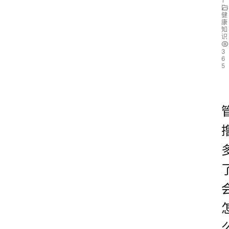
1
健
康
知
识
3
6
5