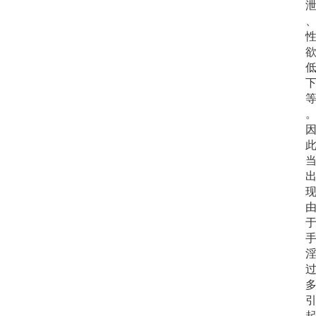
专
题
列
表
登录
注册
快
讯
更
多
页
面