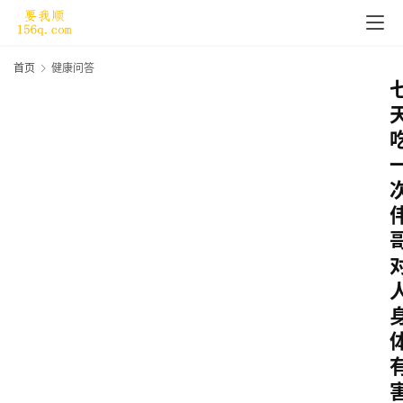
首页
健康问答