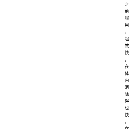
之
前
服
用
，
起
效
快
，
在
体
内
消
除
得
也
快
，
在