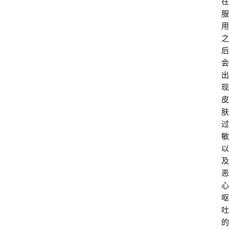
在
服
用
之
后
会
出
现
皮
肤
过
敏
以
及
恶
心
呕
吐
的