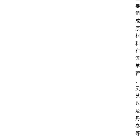
要
组
成
原
材
料
有
淫
羊
藿
、
灵
芝
以
及
丹
参
等