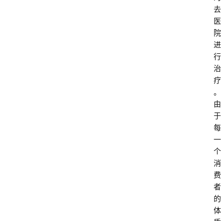
去
医
院
进
行
治
疗
。
由
于
每
一
个
消
费
者
的
体