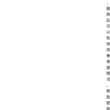
，
服
用
后
可
以
有
效
改
善
肾
虚
情
况
，
帮
助
提
高