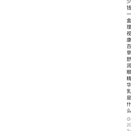
专
题
列
表
登录
注册
快
讯
更
多
页
面
2
3-