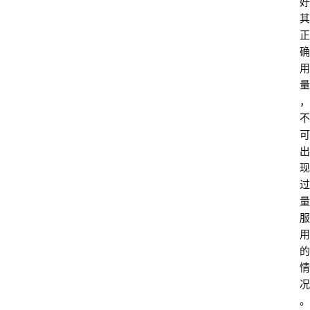
好
其
正
确
用
量
，
不
可
出
现
过
量
服
用
的
情
况
。