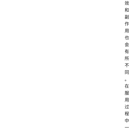
效
和
副
作
用
也
会
有
所
不
同
。
在
服
用
过
程
中
一