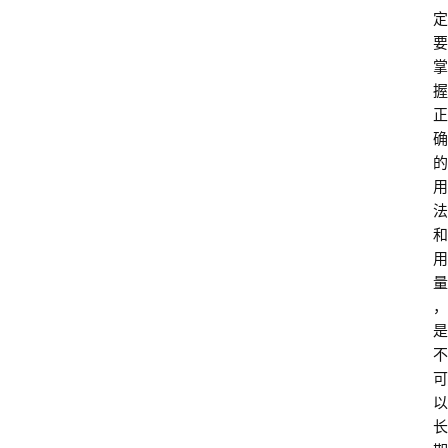
定
要
掌
握
正
确
的
用
法
和
用
量
，
是
不
可
以
长