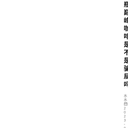
水
水
2
0
2
3
-