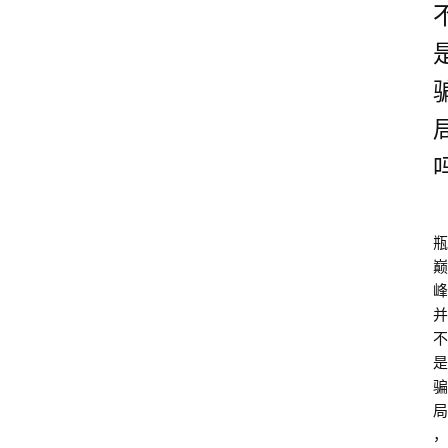
瓶
巅
峰
并
不
是
骗
局
，