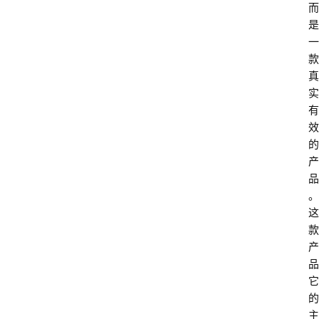
而
是
一
款
真
实
有
效
的
产
品
。
这
款
产
品
它
的
主