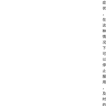
症
状
，
在
这
种
情
况
下
可
以
停
止
服
用
，
及
时
的