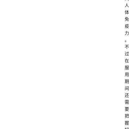
人
体
免
疫
力
。
不
过
在
服
用
期
间
还
需
要
把
握