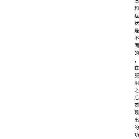
质
和
症
状
是
不
同
的
，
在
服
用
之
后
表
现
出
的
功