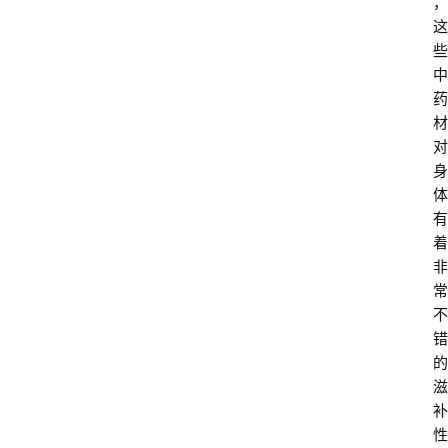
，
这
些
中
药
材
对
身
体
有
着
非
常
不
错
的
滋
补
性