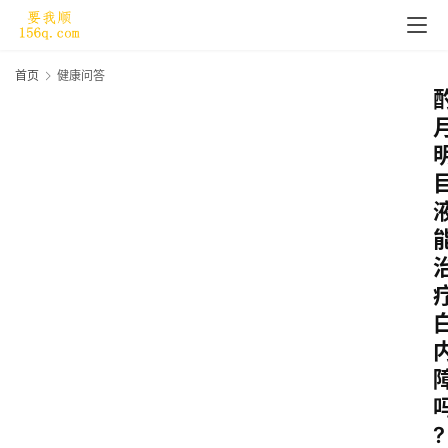
首页
健康问答
?