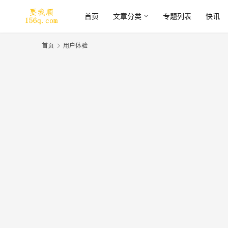
首页
文章分类
专题列表
快讯
首页
用户体验