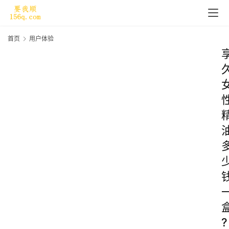
首页
用户体验
?