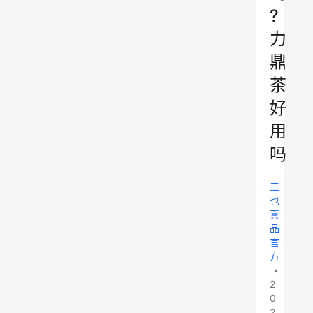
?
力
鼎
茶
好
用
吗
三
也
真
品
官
方
•
2
0
2