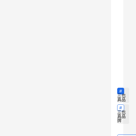
我
也
为
我
丈
夫
买
了
9
。
一
些
朋
三也
真品
友
三也
在
真品
牌
日
常