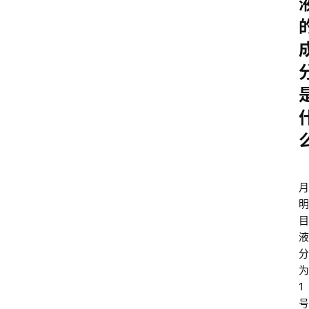
月
明
目
液
分
为
1
号