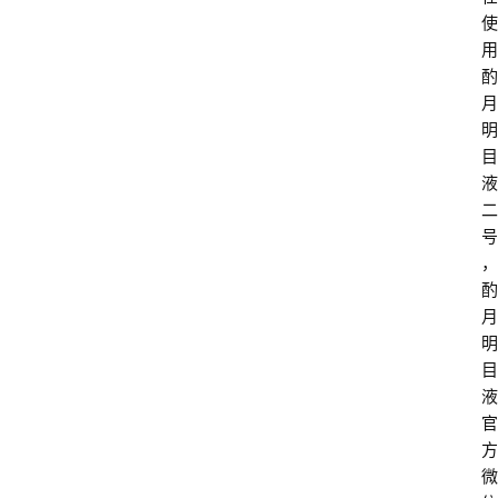
使
用
酌
月
明
目
液
二
号
，
酌
月
明
目
液
官
方
微