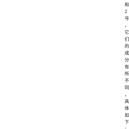
和
2
号
，
它
们
的
成
分
有
所
不
同
，
具
体
如
下
：