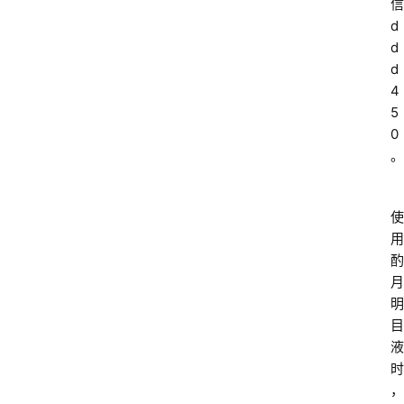
信
d
d
d
4
5
0
。
使
用
酌
月
明
目
液
时
，