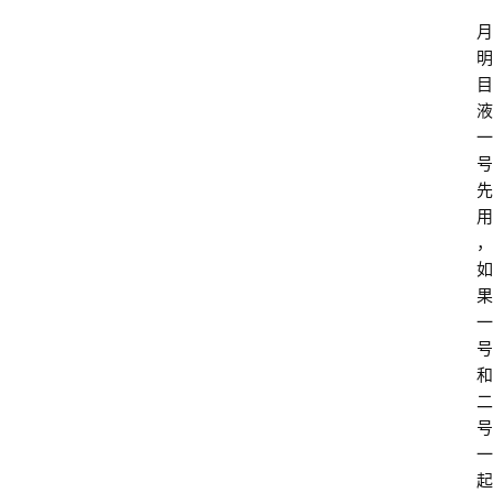
月
明
目
液
一
号
先
用
，
如
果
一
号
和
二
号
一
起