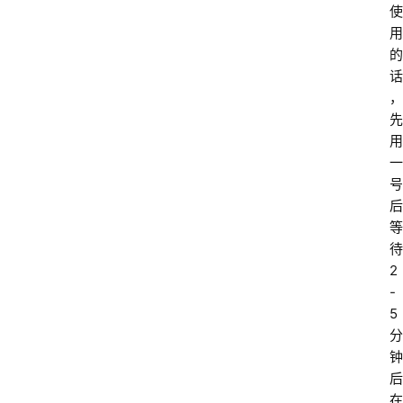
使
用
的
话
，
先
用
一
号
后
等
待
2
-
5
分
钟
后
在