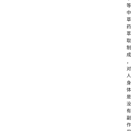
等
中
草
药
萃
取
制
成
，
对
人
身
体
是
没
有
副
作