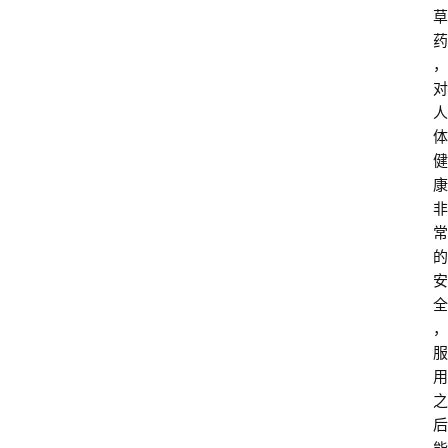
草
药
，
对
人
体
健
康
非
常
的
安
全
，
服
用
之
后