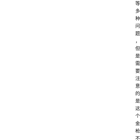
等
多
种
问
题
，
但
是
需
要
注
意
的
是
这
个
金
枪
不