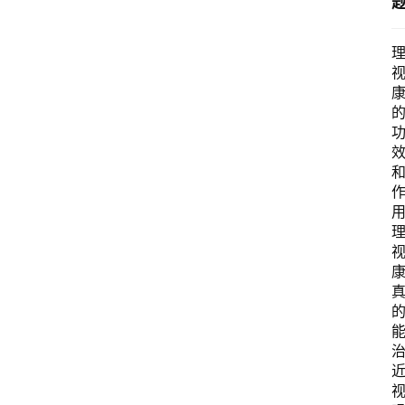
专
题
列
表
登录
注册
快
讯
用
更
多
页
面