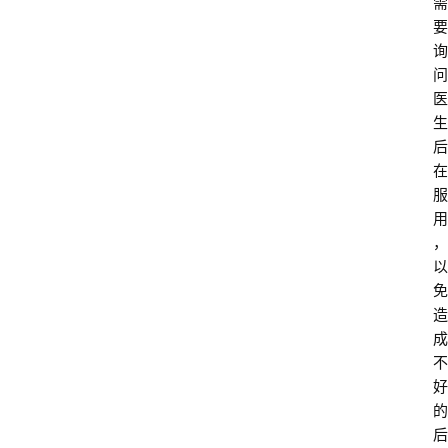
需
要
询
问
医
生
后
在
服
用
，
以
免
造
成
不
好
的
后