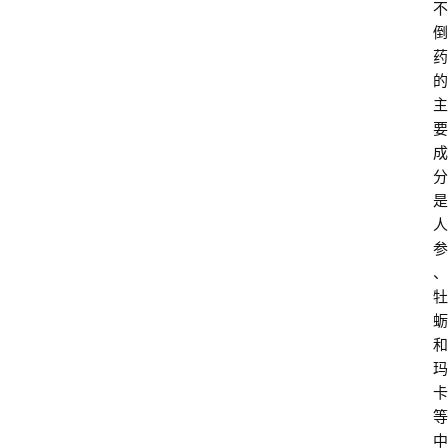
不
倒
药
的
主
要
成
分
是
人
参
、
牡
蛎
和
玛
卡
等
中