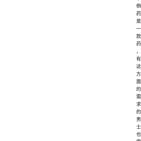
倒
药
是
一
款
药
，
有
这
方
面
的
需
求
的
男
士
也