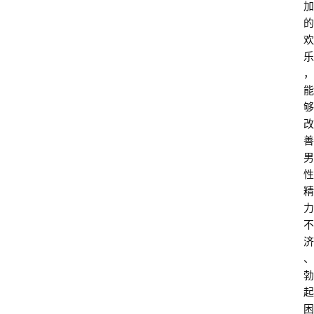
加
的
欢
乐
，
能
够
改
善
男
性
精
力
不
济
、
勃
起
困