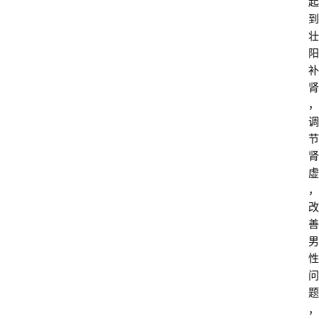
起
到
壮
阳
补
肾
，
调
节
肾
虚
，
改
善
男
性
问
题
，