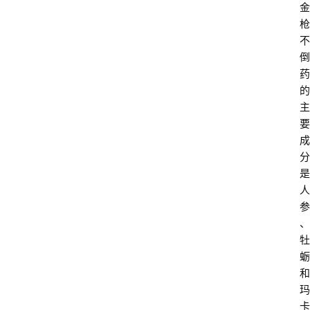
金
枪
不
倒
药
的
主
要
成
分
是
人
参
、
牡
蛎
和
玛
卡