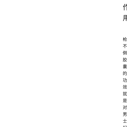
枪
不
倒
胶
囊
的
功
效
就
是
对
男
士