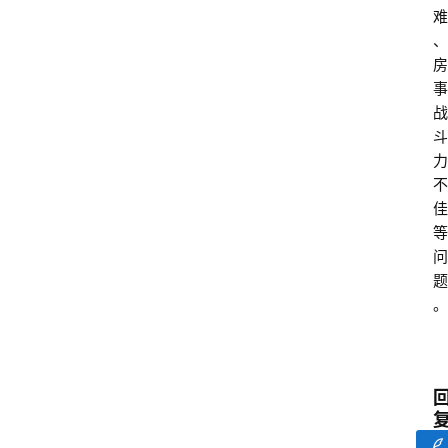
难
、
房
事
战
斗
力
不
佳
等
问
题
。