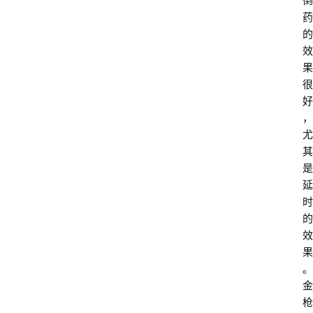
倒
药
的
效
果
很
好
，
尤
其
是
延
时
的
效
果
。
金
枪