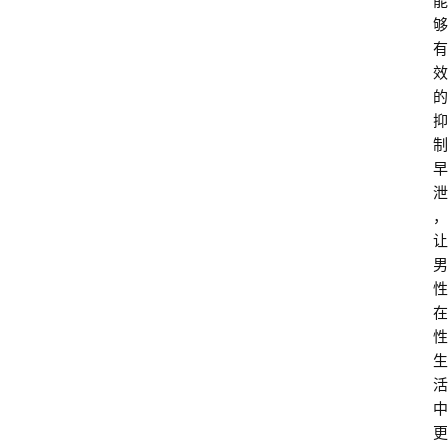
能
够
有
效
的
抑
制
早
泄
，
让
男
性
在
性
生
活
中
更