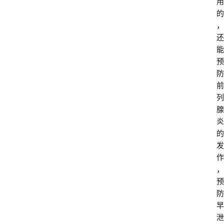
用
的
，
还
能
预
防
前
列
腺
炎
的
发
作
，
预
防
早
泄