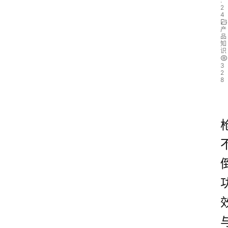
:
2
4
产
品
知
识
3
2
8