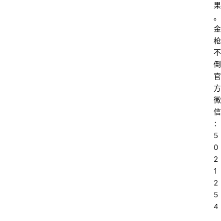
果
。
金
枪
不
倒
官
方
微
信
：
5
0
2
1
2
5
4