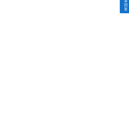
来
回
复