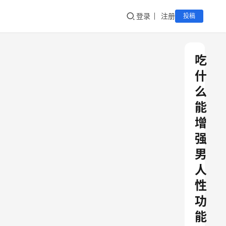
登录
注册
投稿
吃
什
么
能
增
强
男
人
性
功
能