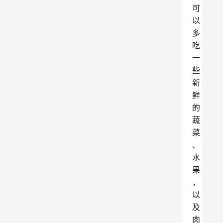
可
以
多
吃
一
些
新
鲜
的
蔬
菜
、
水
果
，
以
及
肉