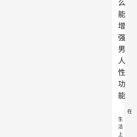
么
能
增
强
男
人
性
功
能
在
生
活
上