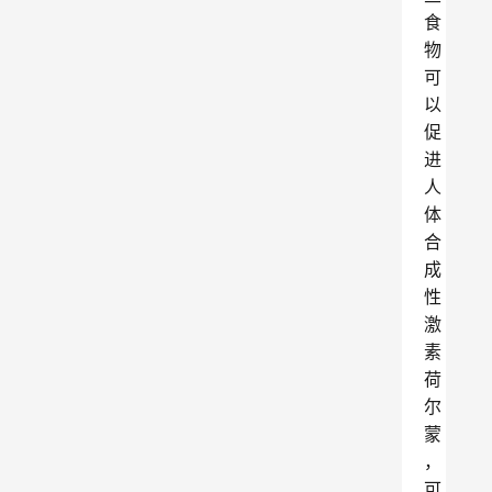
食
物
可
以
促
进
人
体
合
成
性
激
素
荷
尔
蒙
，
可