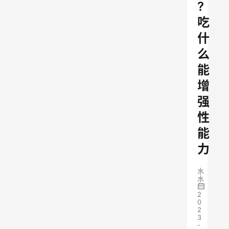
?
吃
什
么
能
增
强
性
能
力
水
水
2
0
2
3
-