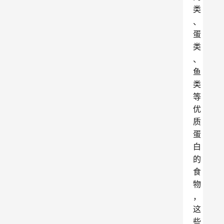
类
、
蛋
类
、
鱼
类
等
优
质
蛋
白
的
食
物
，
这
些