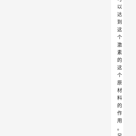
以
达
到
这
个
激
素
的
这
个
原
材
料
的
作
用
。
另