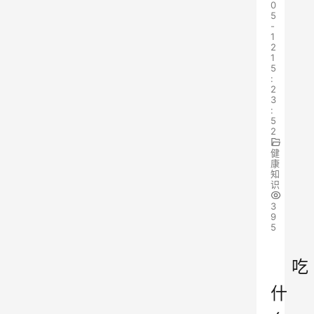
0
5
-
1
2
1
5
:
2
3
:
5
2
健
康
知
识
3
9
5
吃
什