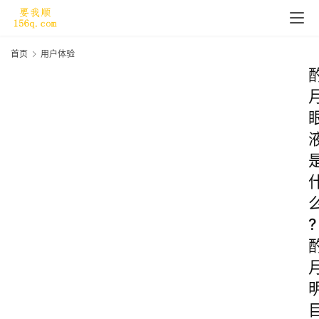
首页
用户体验
?